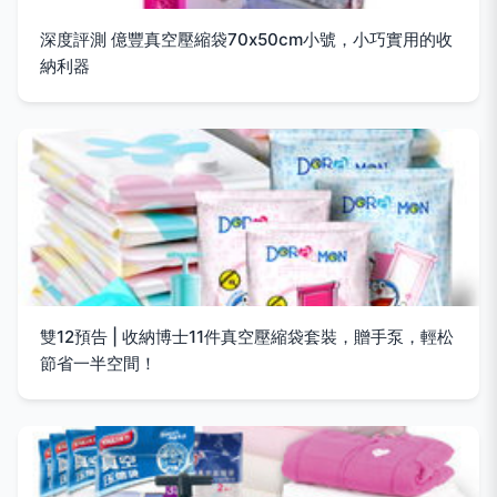
深度評測 億豐真空壓縮袋70x50cm小號，小巧實用的收
納利器
雙12預告 | 收納博士11件真空壓縮袋套裝，贈手泵，輕松
節省一半空間！