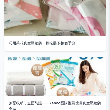
巧用茶花真空壓縮袋，輕松裝下整個季節
無憂收納，全面防護——Yahoo團購推薦億豐真空壓縮袋
套裝