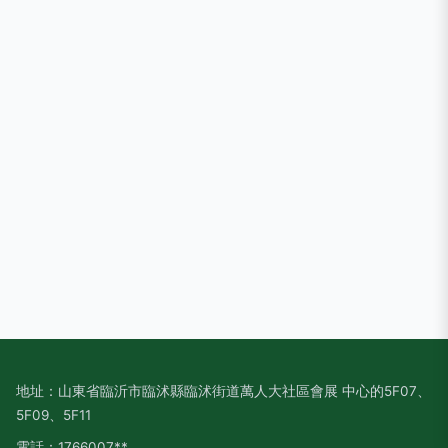
地址：山東省臨沂市臨沭縣臨沭街道萬人大社區會展 中心的5F07、
5F09、5F11
電話：1766007**