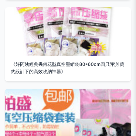
《好阿姨經典幾何花型真空壓縮袋80*60cm四只評測 簡
約設計下的高效收納神器》