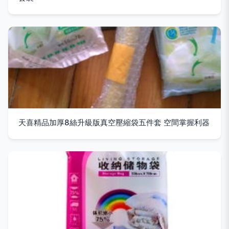
天喜精品加厚8絲升級版真空壓縮袋五件套 空間掌握利器